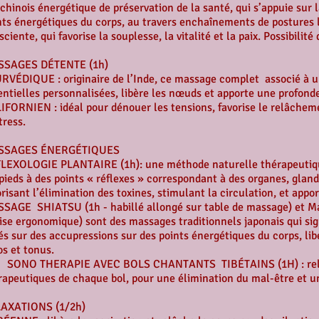
 chinois énergétique de préservation de la santé, qui s’appuie sur
nts énergétiques du corps, au travers enchaînements de postures l
sciente, qui favorise la souplesse, la vitalité et la paix. Possibili
SAGES DÉTENTE (1h)
RVÉDIQUE : originaire de l’Inde, ce massage complet associé à u
entielles personnalisées, libère les nœuds et apporte une profonde
IFORNIEN : idéal pour dénouer les tensions, favorise le relâchem
tress.
SSAGES ÉNERGÉTIQUES
LEXOLOGIE PLANTAIRE (1h): une méthode naturelle thérapeutiqu
 pieds à des points « réflexes » correspondant à des organes, glan
orisant l’élimination des toxines, stimulant la circulation, et app
SAGE SHIATSU (1h - habillé allongé sur table de massage) et M
ise ergonomique) sont des massages traditionnels japonais qui sig
és sur des accupressions sur des points énergétiques du corps, lib
os et tonus.
O THERAPIE AVEC BOLS CHANTANTS TIBÉTAINS (1H) : relaxat
rapeutiques de chaque bol, pour une élimination du mal-être et un
AXATIONS (1/2h)