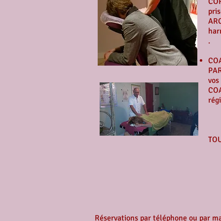
COR
pri
ARC
har
.
COA
PAR
vos
COA
rég
TOU
Réservations par téléphone ou par mai