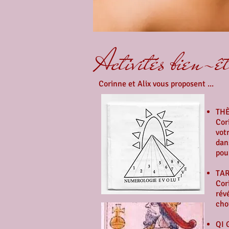
Activités bien-ê
Corinne et Alix vous proposent ...
TH
Cor
vot
dan
pou
TAR
Cor
rév
choi
QI 